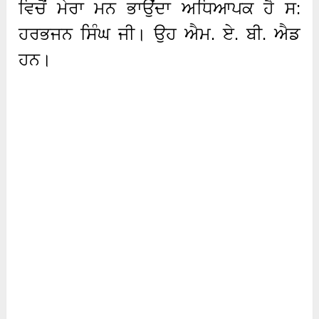
ਵਿਚੋਂ ਮੇਰਾ ਮਨ ਭਾਉਂਦਾ ਅਧਿਆਪਕ ਹੈ ਸ:
ਹਰਭਜਨ ਸਿੰਘ ਜੀ। ਉਹ ਐਮ. ਏ. ਬੀ. ਐਡ
ਹਨ।