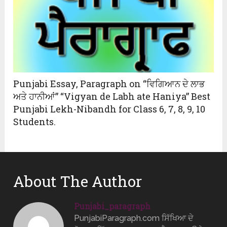
Punjabi Essay, Paragraph on “ਵਿਗਿਆਨ ਦੇ ਲਾਭ
ਅਤੇ ਹਾਨੀਆਂ” “Vigyan de Labh ate Haniya” Best
Punjabi Lekh-Nibandh for Class 6, 7, 8, 9, 10
Students.
About The Author
Punjabi_paragraph
PunjabiParagraph.com ਸਿੱਖਿਆ ਦੇ