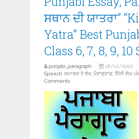
Punjabi Essay, Pa
ਸਥਾਨ ਦੀ ਯਾਤਰਾ” “K
Yatra” Best Punj
Class 6, 7, 8, 9, 1
punjabi_paragraph
18/12/2022
Speech
,
ਸਮਾਰਕ ਤੇ ਲੇਖ, ਪੈਰਾਗ੍ਰਾਫ਼
,
ਨਿੱਜੀ ਲੇਖ
,
ਪੰ
Comments