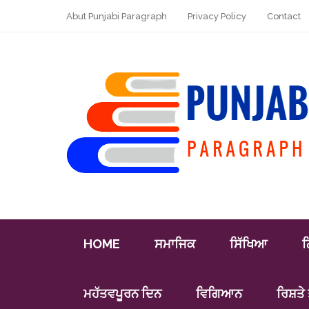
Abut Punjabi Paragraph
Privacy Policy
Contact
HOME
ਸਮਾਜਿਕ
ਸਿੱਖਿਆ
ਨ
ਮਹੱਤਵਪੂਰਨ ਦਿਨ
ਵਿਗਿਆਨ
ਰਿਸ਼ਤੇ 