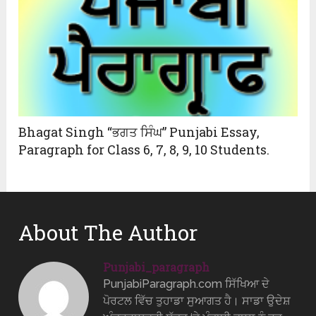
Bhagat Singh “ਭਗਤ ਸਿੰਘ” Punjabi Essay,
Paragraph for Class 6, 7, 8, 9, 10 Students.
About The Author
Punjabi_paragraph
PunjabiParagraph.com ਸਿੱਖਿਆ ਦੇ
ਪੋਰਟਲ ਵਿੱਚ ਤੁਹਾਡਾ ਸੁਆਗਤ ਹੈ। ਸਾਡਾ ਉਦੇਸ਼