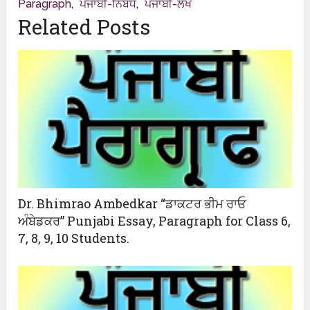
Paragraph
,
ਪੰਜਾਬੀ-ਨਿਬੰਧ
,
ਪੰਜਾਬੀ-ਲੇਖ
Related Posts
Dr. Bhimrao Ambedkar “ਡਾਕਟਰ ਭੀਮ ਰਾਓ
ਅੰਬੇਡਕਰ” Punjabi Essay, Paragraph for Class 6,
7, 8, 9, 10 Students.