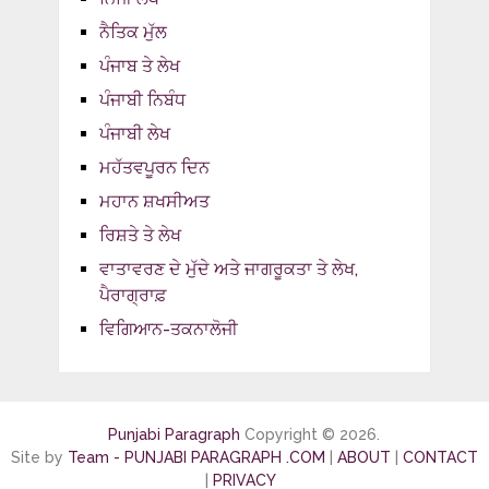
ਨੈਤਿਕ ਮੁੱਲ
ਪੰਜਾਬ ਤੇ ਲੇਖ
ਪੰਜਾਬੀ ਨਿਬੰਧ
ਪੰਜਾਬੀ ਲੇਖ
ਮਹੱਤਵਪੂਰਨ ਦਿਨ
ਮਹਾਨ ਸ਼ਖਸੀਅਤ
ਰਿਸ਼ਤੇ ਤੇ ਲੇਖ
ਵਾਤਾਵਰਣ ਦੇ ਮੁੱਦੇ ਅਤੇ ਜਾਗਰੂਕਤਾ ਤੇ ਲੇਖ,
ਪੈਰਾਗ੍ਰਾਫ਼
ਵਿਗਿਆਨ-ਤਕਨਾਲੋਜੀ
Punjabi Paragraph
Copyright © 2026.
Site by
Team - PUNJABI PARAGRAPH .COM
|
ABOUT
|
CONTACT
|
PRIVACY