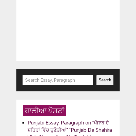
Search
Search
ਹਾਲੀਆ ਪੋਸਟਾਂ
Punjabi Essay, Paragraph on “ਪੰਜਾਬ ਦੇ
ਸ਼ਹਿਰਾਂ ਵਿੱਚ ਚੁਣੌਤੀਆਂ” “Punjab De Shahira