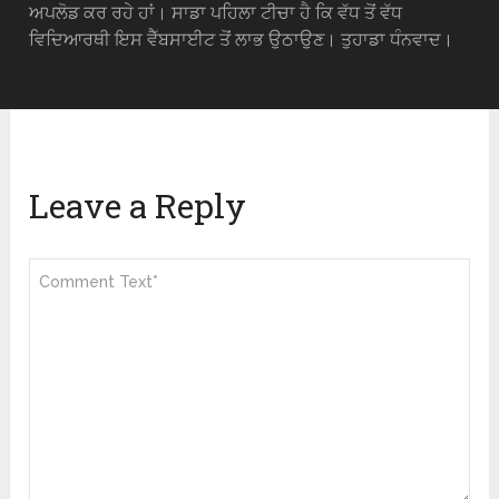
ਅਪਲੋਡ ਕਰ ਰਹੇ ਹਾਂ। ਸਾਡਾ ਪਹਿਲਾ ਟੀਚਾ ਹੈ ਕਿ ਵੱਧ ਤੋਂ ਵੱਧ
ਵਿਦਿਆਰਥੀ ਇਸ ਵੈੱਬਸਾਈਟ ਤੋਂ ਲਾਭ ਉਠਾਉਣ। ਤੁਹਾਡਾ ਧੰਨਵਾਦ।
Leave a Reply