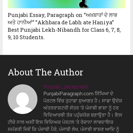
Punjabi Essay, Paragraph on “ਅਖ਼ਬਾਰਾਂ ਦੇ ਲਾਭ
ਅਤੇ ਹਾਨੀਆਂ” “Akhbara de Labh ate Haniya”
Best Punjabi Lekh-Nibandh for Class 6, 7, 8,
9, 10 Students.
About The Author
Punjabi_paragraph
PunjabiParagraph.com ਸਿੱਖਿਆ ਦੇ
ਪੋਰਟਲ ਵਿੱਚ ਤੁਹਾਡਾ ਸੁਆਗਤ ਹੈ। ਸਾਡਾ ਉਦੇਸ਼
ਅੰਤਰਰਾਸ਼ਟਰੀ ਸੱਤਰ ‘ਤੇ ਪੰਜਾਬੀ ਭਾਸ਼ਾ ਨੂੰ ਹਰ
ਵਿਦਿਆਰਥੀ ਤੱਕ ਪਹੁੰਚਯੋਗ ਬਣਾਉਣਾ ਹੈ। ਇਸ
ਟੀਚੇ ਨਾਲ ਅਸੀਂ ਇਸ ਵਿਦਿਅਕ ਪੋਰਟਲ ‘ਤੇ ਰੋਜ਼ਾਨਾ ਲਾਭਦਾਇਕ
ਸਮੱਗਰੀ ਜਿਵੇਂ ਕਿ ਪੰਜਾਬੀ ਪੈਰੇ, ਪੰਜਾਬੀ ਲੇਖ, ਪੰਜਾਬੀ ਭਾਸ਼ਣ ਆਦਿ ਨੂੰ