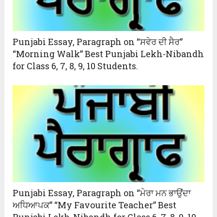
Punjabi Essay, Paragraph on “ਸਵੇਰ ਦੀ ਸੈਰ”
“Morning Walk” Best Punjabi Lekh-Nibandh
for Class 6, 7, 8, 9, 10 Students.
Punjabi Essay, Paragraph on “ਮੇਰਾ ਮਨ ਭਾਉਂਦਾ
ਅਧਿਆਪਕ” “My Favourite Teacher” Best
Punjabi Lekh-Nibandh for Class 6, 7, 8, 9, 10