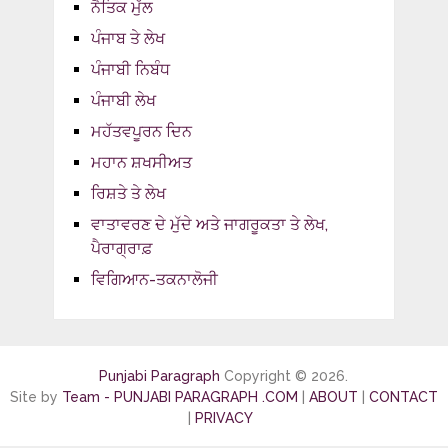
ਨੈਤਿਕ ਮੁੱਲ
ਪੰਜਾਬ ਤੇ ਲੇਖ
ਪੰਜਾਬੀ ਨਿਬੰਧ
ਪੰਜਾਬੀ ਲੇਖ
ਮਹੱਤਵਪੂਰਨ ਦਿਨ
ਮਹਾਨ ਸ਼ਖਸੀਅਤ
ਰਿਸ਼ਤੇ ਤੇ ਲੇਖ
ਵਾਤਾਵਰਣ ਦੇ ਮੁੱਦੇ ਅਤੇ ਜਾਗਰੂਕਤਾ ਤੇ ਲੇਖ,
ਪੈਰਾਗ੍ਰਾਫ਼
ਵਿਗਿਆਨ-ਤਕਨਾਲੋਜੀ
Punjabi Paragraph
Copyright © 2026.
Site by
Team - PUNJABI PARAGRAPH .COM
|
ABOUT
|
CONTACT
|
PRIVACY